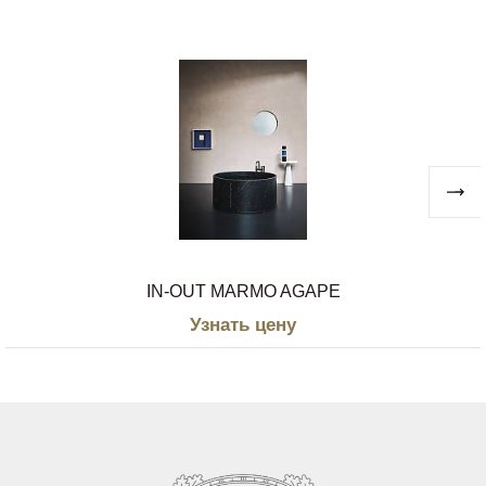
настоящее время выполненные из
мрамора, камня и инновационного и
экологичного материала Cristalplant®
biobased. Поэтому неудивительно, что
компания получила множество крупных
наград, среди которых Design Plus и
Compasso d 'Oro ADI.
IN-OUT MARMO AGAPE
Узнать цену