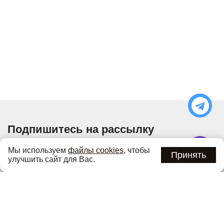
Подпишитесь на рассылку
Узнавайте об актуальных акциях и специальных
Мы используем
файлы cookies
, чтобы
предложениях первыми
Принять
улучшить сайт для Вас.
Подписаться