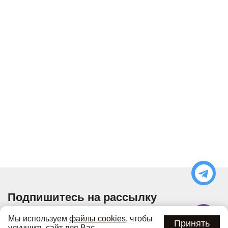
Подпишитесь на рассылку
Узнавайте об актуальных акциях и специальных
Мы используем
файлы cookies
, чтобы
предложениях первыми
Принять
улучшить сайт для Вас.