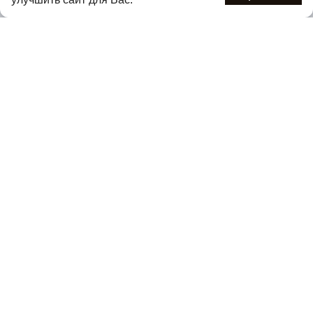
Подписаться
Нажимая кнопку «Подписаться», вы соглашаетесь с
политикой
конфиденциальности
.
Каталог
О компании
Покупателям