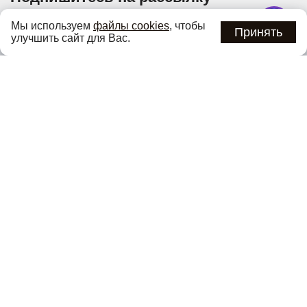
Узнавайте об актуальных акциях и специальных
Мы используем
файлы cookies
, чтобы
предложениях первыми
Принять
улучшить сайт для Вас.
Подписаться
Нажимая кнопку «Подписаться», вы соглашаетесь с
политикой
конфиденциальности
.
Каталог
О компании