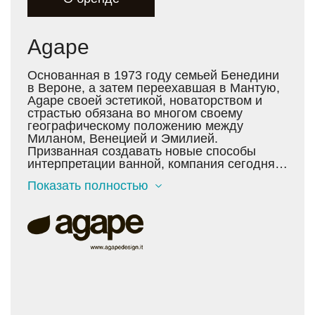
Agape
Основанная в 1973 году семьей Бенедини
в Вероне, а затем переехавшая в Мантую,
Agape своей эстетикой, новаторством и
страстью обязана во многом своему
географическому положению между
Миланом, Венецией и Эмилией.
Призванная создавать новые способы
интерпретации ванной, компания сегодня
устанавливает ориентир для всей
Показать полностью
мебельной индустрии. Под руководством
Agape, ванная переходит от
функционального пространства к
эмоциональному центру дома. С самого
начала врожденный дизайнерский талант в
сочетании со стремлением к диалогу с
лучшими в итальянском производстве
сделали Agape одним из самых
интересных примеров бренда «Made in
Italy». Со временем компания установила