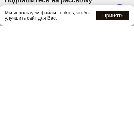
Подпишитесь на рассылку
Узнавайте об актуальных акциях и специальных
Мы используем
файлы cookies
, чтобы
предложениях первыми
Принять
улучшить сайт для Вас.
Подписаться
Нажимая кнопку «Подписаться», вы соглашаетесь с
политикой
конфиденциальности
.
Каталог
О компании