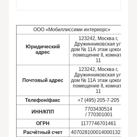
ООО «Мобиллиссими интериорс»
123242, Москва г,
Дружинниковская ул,
Юридический
дом № 11А этаж цоколь,
адрес
помещение II, комната
11
123242, Москва г,
Дружинниковская ул,
Почтовый адрес
дом № 11А этаж цоколь,
помещение II, комната
11
Телефон/факс
+7 (495) 205-7-205
7703430514
ИНН/КПП
/ 770301001
ОГРН
1177746701461
Расчётный счет
40702810001400013277