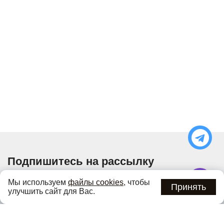
Подпишитесь на рассылку
Узнавайте об актуальных акциях и специальных
Мы используем
файлы cookies
, чтобы
предложениях первыми
Принять
улучшить сайт для Вас.