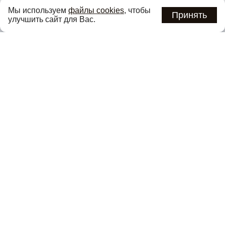
Узнавайте об актуальных акциях и специальных
Мы используем
файлы cookies
, чтобы
предложениях первыми
Принять
улучшить сайт для Вас.
Подписаться
Нажимая кнопку «Подписаться», вы соглашаетесь с
политикой
конфиденциальности
.
Каталог
О компании