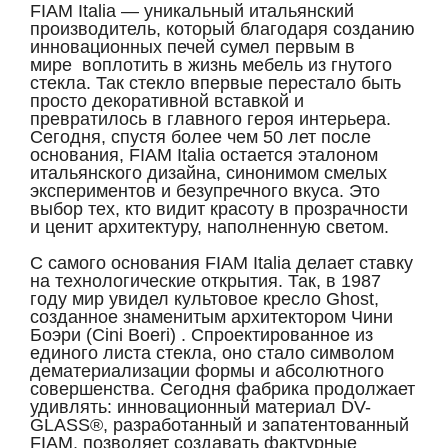
FIAM Italia — уникальный итальянский
производитель, который благодаря созданию
инновационных печей сумел первым в
мире воплотить в жизнь мебель из гнутого
стекла. Так стекло впервые перестало быть
просто декоративной вставкой и
превратилось в главного героя интерьера.
Сегодня, спустя более чем 50 лет после
основания, FIAM Italia остается эталоном
итальянского дизайна, синонимом смелых
экспериментов и безупречного вкуса. Это
выбор тех, кто видит красоту в прозрачности
и ценит архитектуру, наполненную светом.
С самого основания FIAM Italia делает ставку
на технологические открытия. Так, в 1987
году мир увидел культовое кресло Ghost,
созданное знаменитым архитектором Чини
Боэри (Cini Boeri) . Спроектированное из
единого листа стекла, оно стало символом
дематериализации формы и абсолютного
совершенства. Сегодня фабрика продолжает
удивлять: инновационный материал DV-
GLASS®, разработанный и запатентованный
FIAM, позволяет создавать фактурные