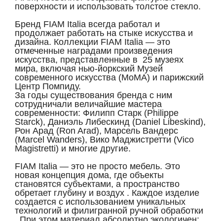
поверхности и использовать толстое стекло.
Бренд FIAM Italia всегда работал и
продолжает работать на стыке искусства и
дизайна. Коллекции FIAM Italia — это
отмеченные наградами произведения
искусства, представленные в 25 музеях
мира, включая нью-йоркский Музей
современного искусства (MoMA) и парижский
Центр Помпиду.
За годы существования бренда с ним
сотрудничали величайшие мастера
современности: Филипп Старк (Philippe
Starck), Даниэль Либескинд (Daniel Libeskind),
Рон Арад (Ron Arad), Марсель Вандерс
(Marcel Wanders), Вико Маджистретти (Vico
Magistretti) и многие другие.
FIAM Italia — это не просто мебель. Это
новая концепция дома, где объекты
становятся субъектами, а пространство
обретает глубину и воздух . Каждое изделие
создается с использованием уникальных
технологий и филигранной ручной обработки
. При этом материал абсолютно экологичен: