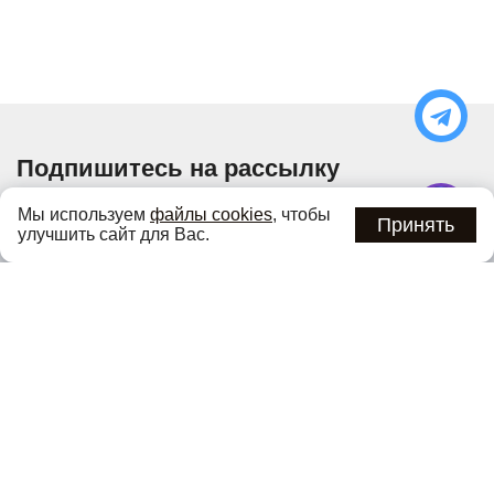
Подпишитесь на рассылку
Узнавайте об актуальных акциях и специальных
Мы используем
файлы cookies
, чтобы
предложениях первыми
Принять
улучшить сайт для Вас.
Подписаться
Нажимая кнопку «Подписаться», вы соглашаетесь с
политикой
конфиденциальности
.