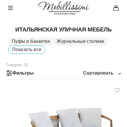
ИТАЛЬЯНСКАЯ УЛИЧНАЯ МЕБЕЛЬ
Пуфы и банкетки
Журнальные столики
Шезлонги и гамаки
Показать все
Столы
Диваны
Стулья
Кресла
Товаров:
31
Фильтры
Сортировать