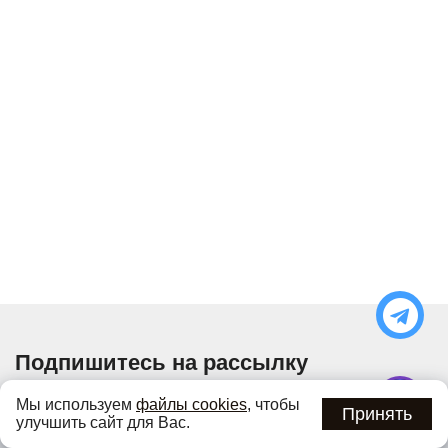
Подпишитесь на рассылку
Узнавайте об актуальных акциях и специальных
Мы используем
файлы cookies
, чтобы
предложениях первыми
Принять
улучшить сайт для Вас.