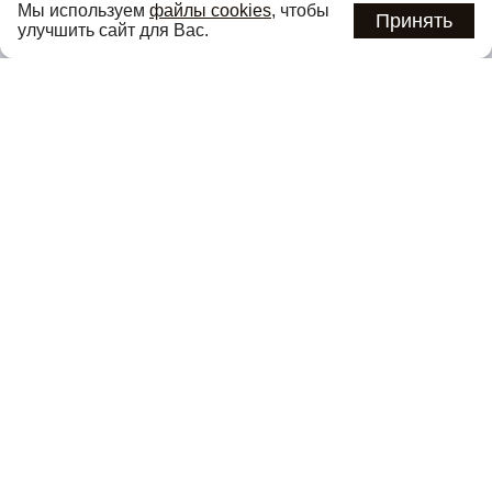
Мы используем
файлы cookies
, чтобы
предложениях первыми
Принять
улучшить сайт для Вас.
Подписаться
Нажимая кнопку «Подписаться», вы соглашаетесь с
политикой
конфиденциальности
.
Каталог
О компании
Покупателям