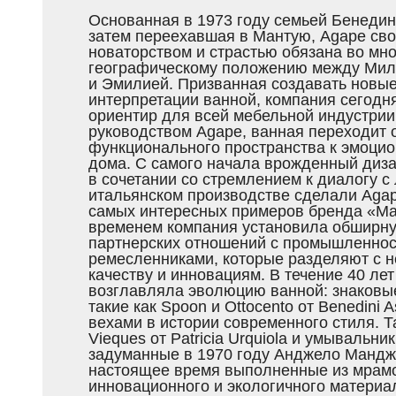
Основанная в 1973 году семьей Бенедин
затем переехавшая в Мантую, Agape сво
новаторством и страстью обязана во мн
географическому положению между Мил
и Эмилией. Призванная создавать новы
интерпретации ванной, компания сегодн
ориентир для всей мебельной индустрии
руководством Agape, ванная переходит 
функционального пространства к эмоци
дома. С самого начала врожденный диза
в сочетании со стремлением к диалогу с
итальянском производстве сделали Agap
самых интересных примеров бренда «Made
временем компания установила обширну
партнерских отношений с промышленнос
ремесленниками, которые разделяют с не
качеству и инновациям. В течение 40 ле
возглавляла эволюцию ванной: знаковы
такие как Spoon и Ottocento от Benedini As
вехами в истории современного стиля. Т
Vieques от Patricia Urquiola и умывальник
задуманные в 1970 году Анджело Мандж
настоящее время выполненные из мрамо
инновационного и экологичного материал