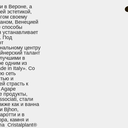
и в Вероне, а
ей эстетикой,
огом своему
аном, Венецией
е способы
я устанавливает
. Под
от
ональному центру
йнерский талант
 лучшими в
e одним из
 in Italy». Со
ю сеть
тью и
й страсть к
т Agape
е продукты,
sociati, стали
акже как и ванна
и Bjhon,
аротти и в
ра, камня и
а Cristalplant®