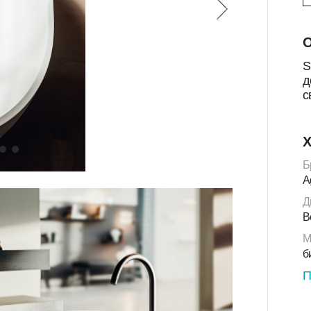
О
S
д
с
Х
Б
A
Д
B
М
б
П