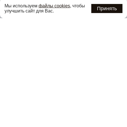
Узнавайте об актуальных акциях и специальных
Мы используем
файлы cookies
, чтобы
предложениях первыми
Принять
улучшить сайт для Вас.
Подписаться
Нажимая кнопку «Подписаться», вы соглашаетесь с
политикой
конфиденциальности
.
Каталог
О компании