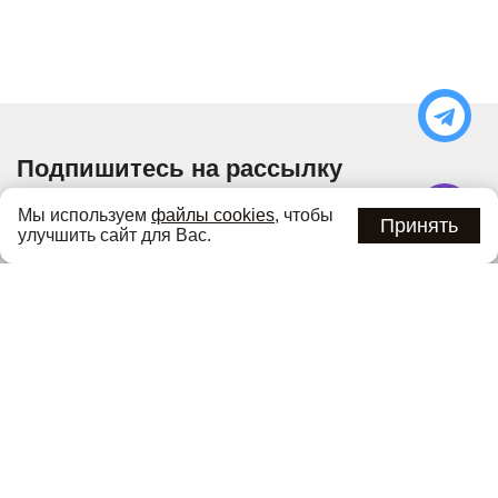
Подпишитесь на рассылку
Узнавайте об актуальных акциях и специальных
Мы используем
файлы cookies
, чтобы
предложениях первыми
Принять
улучшить сайт для Вас.
Подписаться
Нажимая кнопку «Подписаться», вы соглашаетесь с
политикой
конфиденциальности
.