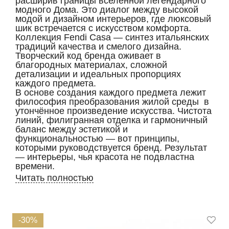
расширив границы вселенной легендарного
модного Дома. Это диалог между высокой
модой и дизайном интерьеров, где люксовый
шик встречается с искусством комфорта.
Коллекция Fendi Casa — синтез итальянских
традиций качества и смелого дизайна.
Творческий код бренда оживает в
благородных материалах, сложной
детализации и идеальных пропорциях
каждого предмета.
В основе создания каждого предмета лежит
философия преобразования жилой среды в
утончённое произведение искусства. Чистота
линий, филигранная отделка и гармоничный
баланс между эстетикой и
функциональностью — вот принципы,
которыми руководствуется бренд. Результат
— интерьеры, чья красота не подвластна
времени.
Читать полностью
-30%