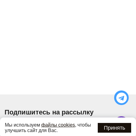
Подпишитесь на рассылку
Узнавайте об актуальных акциях и специальных
Мы используем
файлы cookies
, чтобы
предложениях первыми
Принять
улучшить сайт для Вас.