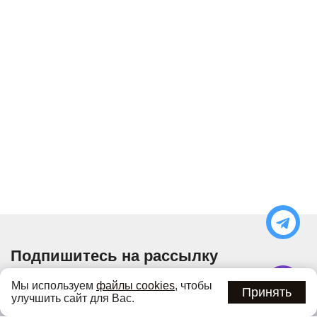
Подпишитесь на рассылку
Узнавайте об актуальных акциях и специальных
Мы используем
файлы cookies
, чтобы
предложениях первыми
Принять
улучшить сайт для Вас.