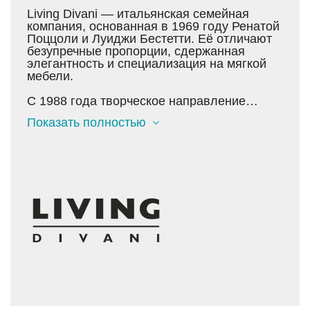
Living Divani — итальянская семейная
компания, основанная в 1969 году Ренатой
Поццоли и Луиджи Бестетти. Её отличают
безупречные пропорции, сдержанная
элегантность и специализация на мягкой
мебели.
С 1988 года творческое направление
бренда определяет Пьеро Лиссони — арт-
Показать полностью
директор и дизайнер, чьё уникальное
стилевое видение стало визитной
карточкой компании. В 2020 году её
возглавила Карола Бестетти,
представитель второго поколения,
придавшая развитию бренда новую
чувствительность и современность.