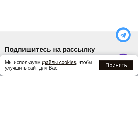
Подпишитесь на рассылку
Узнавайте об актуальных акциях и специальных
Мы используем
файлы cookies
, чтобы
предложениях первыми
Принять
улучшить сайт для Вас.
Подписаться
Нажимая кнопку «Подписаться», вы соглашаетесь с
политикой
конфиденциальности
.