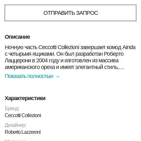
ОТПРАВИТЬ ЗАПРОС
Описание
Ночную часть Ceccotti Collezioni завершает комод Ainda
с четырьмя ящиками. Он был разработан Роберто
Лаццерони в 2004 году и изготовлен из массива
американского ореха и имеет элегантный стиль,
соответствующий бренду в целом. Характеризуется
Показать полностью
извилистыми линиями и идеальными овалами
благодаря точным технологиям изготовления. Ножки,
на которых он стоит, придают всей форме ощущение
Характеристики
легкости. В комплектацию его может дополнить
прикроватная тумбочка Ainda.
Бренд:
Ceccotti Collezioni
Дизайнер:
Roberto Lazzeroni