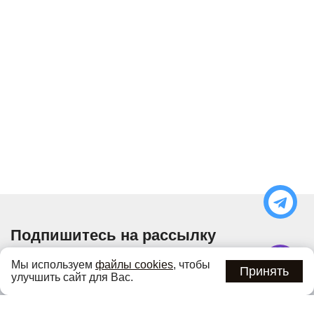
Подпишитесь на рассылку
Узнавайте об актуальных акциях и специальных
Мы используем
файлы cookies
, чтобы
предложениях первыми
Принять
улучшить сайт для Вас.