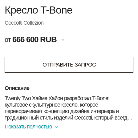
Кресло T-Bone
Ceccotti Collezioni
666 600 RUB
от
ОТПРАВИТЬ ЗАПРОС
Описание
Twenty Two Хайме Хайон разработал T-Bone:
культовое скульптурное кресло, которое
переворачивает концепцию дизайна интерьера и
традиционный стиль изделий Ceccotti, который всегда
ассоциировался с извилистостью гнутого дерева.
Показать полностью
Каркас фактически был задуман как набор отдельных
законченных частей, которые гармонично