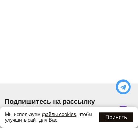
Подпишитесь на рассылку
Узнавайте об актуальных акциях и специальных
Мы используем
файлы cookies
, чтобы
предложениях первыми
Принять
улучшить сайт для Вас.