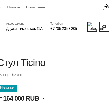
ы
Новости
О компании
Адрес салона
Телефон
Дружинниковская, 11А
+7 495 205 7 205
Стул Ticino
iving Divani
Новинка
164 000 RUB
т