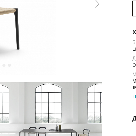
Х
Б
L
Д
D
М
М
т
П
Д