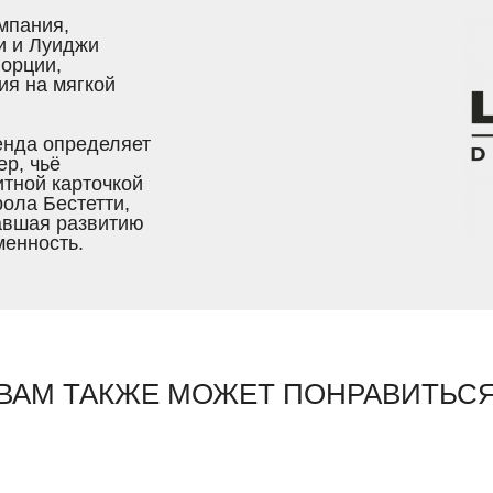
омпания,
и и Луиджи
порции,
ия на мягкой
енда определяет
ер, чьё
итной карточкой
рола Бестетти,
авшая развитию
менность.
ВАМ ТАКЖЕ МОЖЕТ ПОНРАВИТЬС