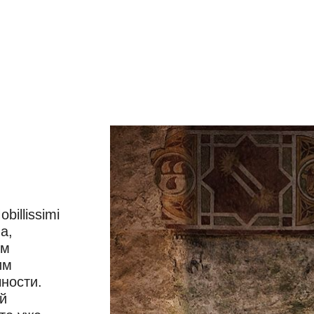
illissimi
а,
ом
им
ности.
й