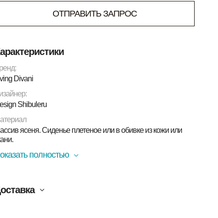
ОТПРАВИТЬ ЗАПРОС
арактеристики
ренд:
iving Divani
изайнер:
esign Shibuleru
атериал
ассив ясеня. Сиденье плетеное или в обивке из кожи или
кани.
оказать полностью
оставка