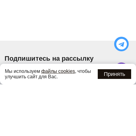
Подпишитесь на рассылку
Узнавайте об актуальных акциях и специальных
Мы используем
файлы cookies
, чтобы
предложениях первыми
Принять
улучшить сайт для Вас.
Подписаться
Нажимая кнопку «Подписаться», вы соглашаетесь с
политикой
конфиденциальности
.