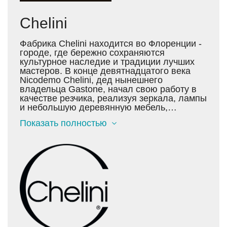
Chelini
Фабрика Chelini находится во Флоренции -
городе, где бережно сохраняются
культурное наследие и традиции лучших
мастеров. В конце девятнадцатого века
Nicodemo Chelini, дед нынешнего
владельцa Gastone, начал свою работу в
качестве резчика, реализуя зеркала, лампы
и небольшую деревянную мебель,
используя богатство декоративных
Показать полностью
мотивов и опыт флорентийского
мастерства. Сегодня изделия Chelini,
продолжающие эти традиции, отличаются
искусной ручной работой и аккуратностью
исполнения. Chelini находит вдохновение в
изысканности старины, в богатом семейном
наследии, ведь семья Chelini владеет
одной из известнейших антикварных
галерей в Италии, где в обширной
коллекции представлена оригинальная
мебель в стиле Людовика XV и Людовика
XVI и деревянная скульптура.