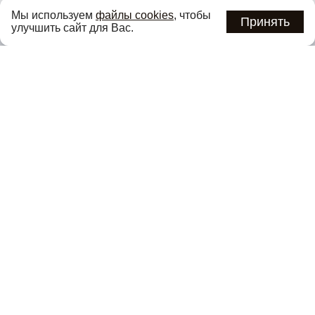
Узнавайте об актуальных акциях и специальных
Мы используем
файлы cookies
, чтобы
предложениях первыми
Принять
улучшить сайт для Вас.
Подписаться
Нажимая кнопку «Подписаться», вы соглашаетесь с
политикой
конфиденциальности
.
Каталог
О компании