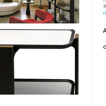
Р
1
П
Д
О