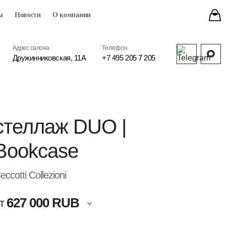
ы
Новости
О компании
Адрес салона
Телефон
Дружинниковская, 11А
+7 495 205 7 205
стеллаж DUO |
Bookcase
eccotti Collezioni
627 000 RUB
т