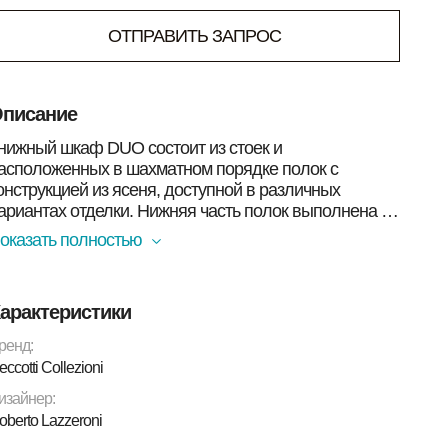
ОТПРАВИТЬ ЗАПРОС
писание
нижный шкаф DUO состоит из стоек и
асположенных в шахматном порядке полок с
онструкцией из ясеня, доступной в различных
ариантах отделки. Нижняя часть полок выполнена из
анеры из тополя, шпонированной ясенем, с той же
оказать полностью
тделкой, что и конструкция. По желанию внутрь
олочных конструкций можно вставить мраморную
ли окрашенную с обратной стороны стеклянную
арактеристики
толешницу для еще более элегантного эффекта.
нижный шкаф DUO доступен с четырьмя или двумя
ренд:
олками. Металлические детали с отделкой под
eccotti Collezioni
ронзу придают общему дизайну дополнительный
изайнер:
трих класса и изысканности.
oberto Lazzeroni