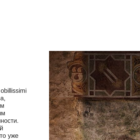
illissimi
а,
ом
им
ности.
й
то уже