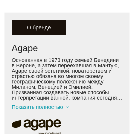
О бренде
Agape
Основанная в 1973 году семьей Бенедини
в Вероне, а затем переехавшая в Мантую,
Agape своей эстетикой, новаторством и
страстью обязана во многом своему
географическому положению между
Миланом, Венецией и Эмилией.
Призванная создавать новые способы
интерпретации ванной, компания сегодня
устанавливает ориентир для всей
Показать полностью
мебельной индустрии. Под руководством
Agape, ванная переходит от
функционального пространства к
эмоциональному центру дома. С самого
начала врожденный дизайнерский талант в