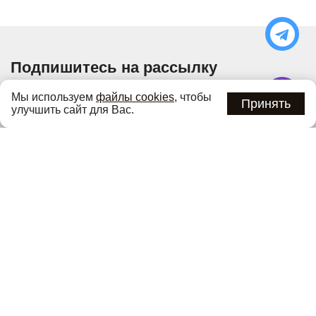
Подпишитесь на рассылку
Узнавайте об актуальных акциях и специальных
Мы используем
файлы cookies
, чтобы
предложениях первыми
Принять
улучшить сайт для Вас.
Подписаться
Нажимая кнопку «Подписаться», вы соглашаетесь с
политикой
конфиденциальности
.