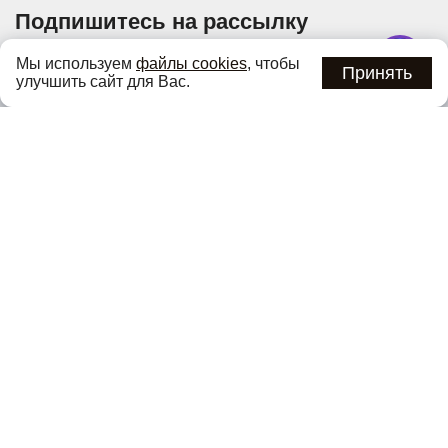
Подпишитесь на рассылку
Узнавайте об актуальных акциях и специальных
Мы используем
файлы cookies
, чтобы
предложениях первыми
Принять
улучшить сайт для Вас.
Подписаться
Нажимая кнопку «Подписаться», вы соглашаетесь с
политикой
конфиденциальности
.
Каталог