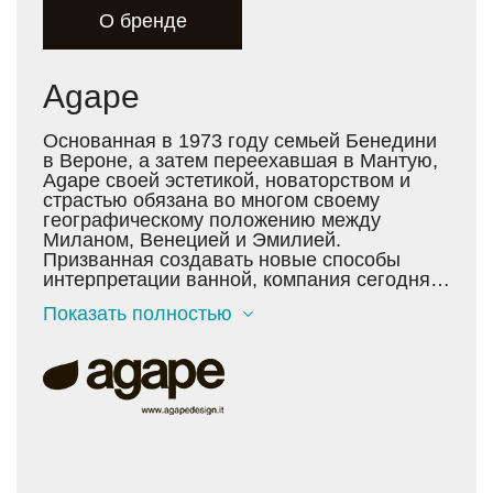
О бренде
Agape
Основанная в 1973 году семьей Бенедини
в Вероне, а затем переехавшая в Мантую,
Agape своей эстетикой, новаторством и
страстью обязана во многом своему
географическому положению между
Миланом, Венецией и Эмилией.
Призванная создавать новые способы
интерпретации ванной, компания сегодня
устанавливает ориентир для всей
Показать полностью
мебельной индустрии. Под руководством
Agape, ванная переходит от
функционального пространства к
эмоциональному центру дома. С самого
начала врожденный дизайнерский талант в
сочетании со стремлением к диалогу с
лучшими в итальянском производстве
сделали Agape одним из самых
интересных примеров бренда «Made in