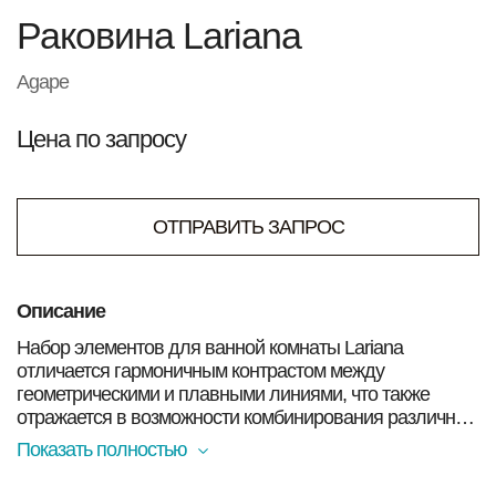
Раковина Lariana
Agape
Цена по запросу
ОТПРАВИТЬ ЗАПРОС
Описание
Набор элементов для ванной комнаты Lariana
отличается гармоничным контрастом между
геометрическими и плавными линиями, что также
отражается в возможности комбинирования различных
материалов: в том числе на биооснове Cristalplant®,
Показать полностью
мрамора разных оттенков и дерева. Он состоит из двух
версий умывальника, овальной или круглой формы,