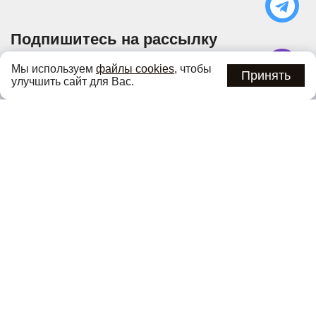
Подпишитесь на рассылку
Узнавайте об актуальных акциях и специальных
Мы используем
файлы cookies
, чтобы
предложениях первыми
Принять
улучшить сайт для Вас.
Подписаться
Нажимая кнопку «Подписаться», вы соглашаетесь с
политикой
конфиденциальности
.
Каталог