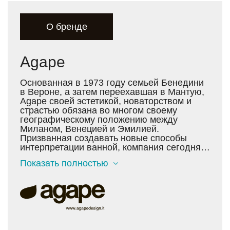
О бренде
Agape
Основанная в 1973 году семьей Бенедини
в Вероне, а затем переехавшая в Мантую,
Agape своей эстетикой, новаторством и
страстью обязана во многом своему
географическому положению между
Миланом, Венецией и Эмилией.
Призванная создавать новые способы
интерпретации ванной, компания сегодня
устанавливает ориентир для всей
Показать полностью
мебельной индустрии. Под руководством
Agape, ванная переходит от
функционального пространства к
эмоциональному центру дома. С самого
начала врожденный дизайнерский талант в
сочетании со стремлением к диалогу с
лучшими в итальянском производстве