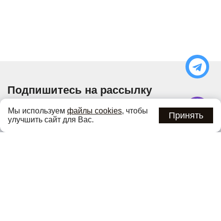
Подпишитесь на рассылку
Узнавайте об актуальных акциях и специальных
Мы используем
файлы cookies
, чтобы
предложениях первыми
Принять
улучшить сайт для Вас.
Подписаться
Нажимая кнопку «Подписаться», вы соглашаетесь с
политикой
конфиденциальности
.