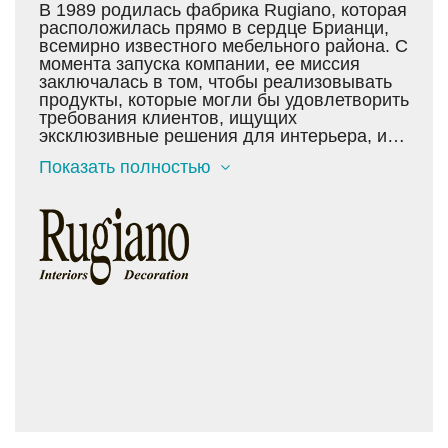
В 1989 родилась фабрика Rugiano, которая
расположилась прямо в сердце Брианци,
всемирно известного мебельного района. С
момента запуска компании, ее миссия
заключалась в том, чтобы реализовывать
продукты, которые могли бы удовлетворить
требования клиентов, ищущих
эксклюзивные решения для интерьера, и
соединить в уникальных изделиях
Показать полностью
высококачественные материалы, стиль,
комфорт и долговечность. На протяжении
девяностых годов фабрика Rugiano
выпускала предметы мебели из металла,
стали, железа и бронзы, начиная с 2000
года, Rugiano значительно расширяет свои
коллекции и внедряет в них кожаные
отделки, ручную вышивку и деревянные
элементы, следуя тенденциям рынка
роскоши.