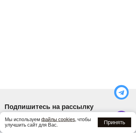
Подпишитесь на рассылку
Узнавайте об актуальных акциях и специальных
Мы используем
файлы cookies
, чтобы
предложениях первыми
Принять
улучшить сайт для Вас.