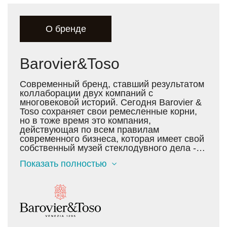
О бренде
Barovier&Toso
Современный бренд, ставший результатом
коллаборации двух компаний с
многовековой историй. Сегодня Barovier &
Toso сохраняет свои ремесленные корни,
но в тоже время это компания,
действующая по всем правилам
современного бизнеса, которая имеет свой
собственный музей стеклодувного дела - в
палаццо Контарини, в самом сердце
Показать полностью
Венеции. История их дела, начавшаяся
еще в XIII столетии, богата уникальными
открытиями. Она донесла до нас имя
маэстро Анджело Баровьер, сумевшего
добиться необыкновенного эффекта -
кристальной чистоты стекла. Настоящую
революцию в стекольном деле произвело