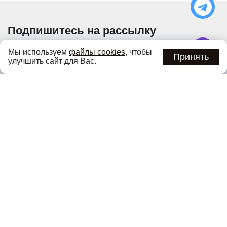
Подпишитесь на рассылку
Узнавайте об актуальных акциях и специальных
Мы используем
файлы cookies
, чтобы
предложениях первыми
Принять
улучшить сайт для Вас.
Подписаться
Нажимая кнопку «Подписаться», вы соглашаетесь с
политикой
конфиденциальности
.
Каталог