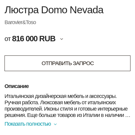
Люстра Domo Nevada
Barovier&Toso
816 000 RUB
от
ОТПРАВИТЬ ЗАПРОС
Описание
Итальянская дизайнерская мебель и аксессуары.
Ручная работа. Люксовая мебель от итальянских
производителей. Иконы стиля и готовые интерьерные
решения. Еще больше товаров из Италии в наличии в
Москве Вы найдете в нашем магазине. Смотрите ниже!
Показать полностью
Люстра Domo Nevada _ Barovier&Toso