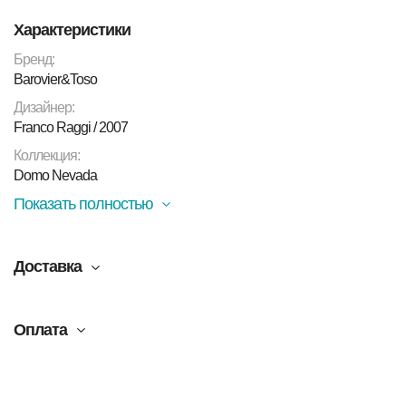
Характеристики
Материал:
Cтекло Grigio / ручная работа, металл хром,
полиэстер / ПВХ Bianco
Бренд:
Размер:
L163*P93*H120 см
Barovier&Toso
Бренд:
Barovier&Toso
Дизайнер:
Коллекция:
Domo Nevada
Franco Raggi / 2007
Стиль:
Cовременный / Арт -деко
Цвет:
серый белый
Коллекция:
Domo Nevada
Показать полностью
Доставка
Оплата