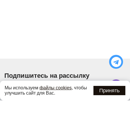
Подпишитесь на рассылку
Узнавайте об актуальных акциях и специальных
Мы используем
файлы cookies
, чтобы
предложениях первыми
Принять
улучшить сайт для Вас.
Подписаться