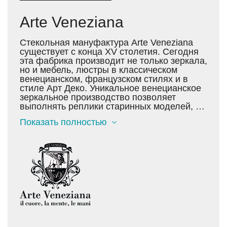
Arte Veneziana
Стекольная мануфактура Arte Veneziana
существует с конца XV столетия. Сегодня
эта фабрика производит не только зеркала,
но и мебель, люстры в классическом
венецианском, французском стилях и в
стиле Арт Деко. Уникальное венецианское
зеркальное производство позволяет
выполнять реплики старинных моделей, а
также делать сложнотехнологичные новые
Показать полностью
коллекции. Фабрика Arte Veneziana
выполняет индивидуальные проекты
любой сложности по эскизам заказчика.