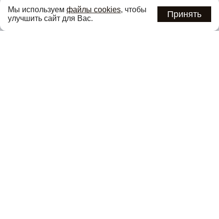
Узнавайте об актуальных акциях и специальных
Мы используем
файлы cookies
, чтобы
предложениях первыми
Принять
улучшить сайт для Вас.
Подписаться
Нажимая кнопку «Подписаться», вы соглашаетесь с
политикой
конфиденциальности
.
Каталог
О компании