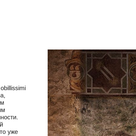
illissimi
а,
ом
им
ности.
й
то уже