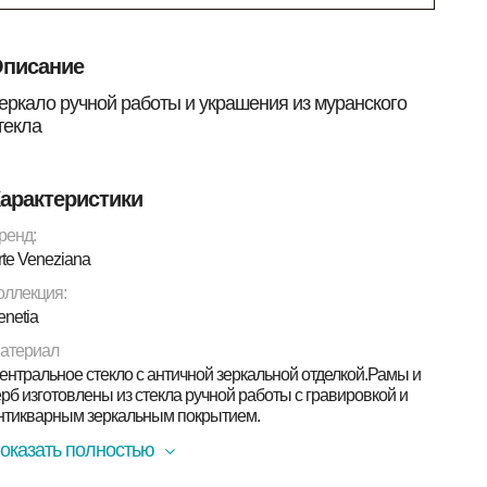
писание
еркало ручной работы и украшения из муранского
текла
арактеристики
ренд:
rte Veneziana
оллекция:
enetia
атериал
ентральное стекло с античной зеркальной отделкой.Рамы и
ерб изготовлены из стекла ручной работы с гравировкой и
нтикварным зеркальным покрытием.
оказать полностью