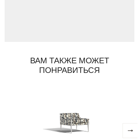
к производству премиальной мебели,
сочетая традиционные ремесленные
техники с современным дизайном.
Мы используем только рог зебу Bos Taurus,
добываемый с учётом этических норм. Этот
материал проходит сложную обработку,
требующую мастерства и времени:
сначала его отбирают, затем подвергают
термообработке, полируют и соединяют
вручную, раскрывая естественную красоту
ВАМ ТАКЖЕ МОЖЕТ
текстуры.
ПОНРАВИТЬСЯ
Каждое изделие Arcahorn – это дань
итальянскому мастерству, уникальный
штрих в интерьере, созданный с
уважением к природе и традициям.