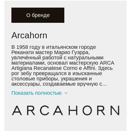
О бренде
Arcahorn
В 1958 году в итальянском городе
Реканати мастер Марио Гуэрра,
увлечённый работой с натуральными
материалами, основал мастерскую ARCA
Artigiana Recanatese Corno e Affini. Здесь
рог зебу превращался в изысканные
столовые приборы, украшения и
аксессуары, создаваемые вручную с
использованием огня и простых
Показать полностью
инструментов.
Со временем его дело продолжили дети –
Джорджио и Сильвия. В начале 2000-х
компания сосредоточилась на создании
предметов интерьера, а в 2013 году,
зарегистрировав бренд Arcahorn, перешла