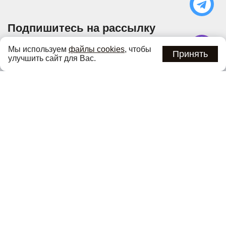
Подпишитесь на рассылку
Узнавайте об актуальных акциях и специальных
Мы используем
файлы cookies
, чтобы
предложениях первыми
Принять
улучшить сайт для Вас.
Подписаться
Нажимая кнопку «Подписаться», вы соглашаетесь с
политикой
конфиденциальности
.
Каталог