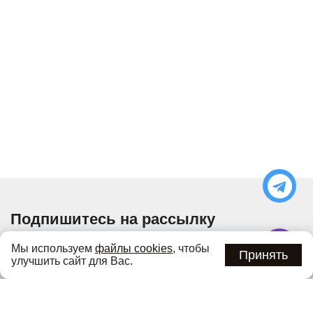
Подпишитесь на рассылку
Узнавайте об актуальных акциях и специальных
Мы используем
файлы cookies
, чтобы
предложениях первыми
Принять
улучшить сайт для Вас.