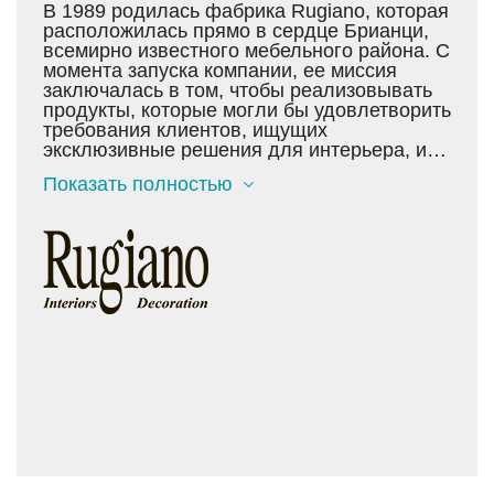
В 1989 родилась фабрика Rugiano, которая
расположилась прямо в сердце Брианци,
всемирно известного мебельного района. С
момента запуска компании, ее миссия
заключалась в том, чтобы реализовывать
продукты, которые могли бы удовлетворить
требования клиентов, ищущих
эксклюзивные решения для интерьера, и
соединить в уникальных изделиях
Показать полностью
высококачественные материалы, стиль,
комфорт и долговечность. На протяжении
девяностых годов фабрика Rugiano
выпускала предметы мебели из металла,
стали, железа и бронзы, начиная с 2000
года, Rugiano значительно расширяет свои
коллекции и внедряет в них кожаные
отделки, ручную вышивку и деревянные
элементы, следуя тенденциям рынка
роскоши.