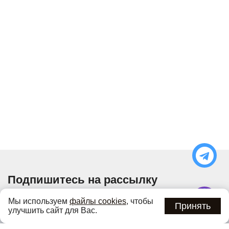
Подпишитесь на рассылку
Узнавайте об актуальных акциях и специальных
Мы используем
файлы cookies
, чтобы
предложениях первыми
Принять
улучшить сайт для Вас.