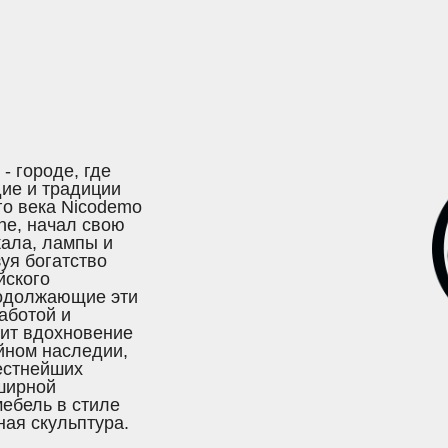
- городе, где
ие и традиции
го века Nicodemo
ne, начал свою
кала, лампы и
уя богатство
йского
продолжающие эти
аботой и
дит вдохновение
йном наследии,
вестнейших
бширной
ебель в стиле
ная скульптура.