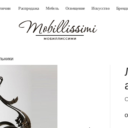
аличии
Распродажа
Мебель
Освещение
Искусство
Бренд
льники
C
о