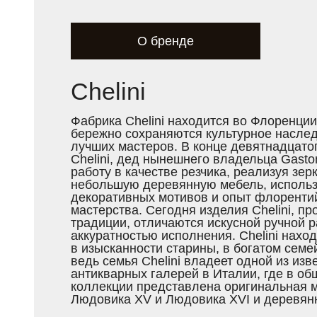
О бренде
Chelini
Фабрика Chelini находится во Флоренции 
бережно сохраняются культурное наслед
лучших мастеров. В конце девятнадцато
Chelini, дед нынешнего владельцa Gasto
работу в качестве резчика, реализуя зер
небольшую деревянную мебель, использ
декоративных мотивов и опыт флоренти
мастерства. Сегодня изделия Chelini, 
традиции, отличаются искусной ручной р
аккуратностью исполнения. Chelini нахо
в изысканности старины, в богатом семе
ведь семья Chelini владеет одной из из
антикварных галерей в Италии, где в о
коллекции представлена оригинальная м
Людовика XV и Людовика XVI и деревян