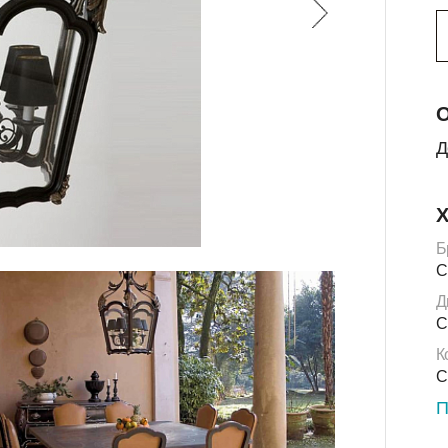
О
Д
Х
Б
C
Д
C
К
C
П