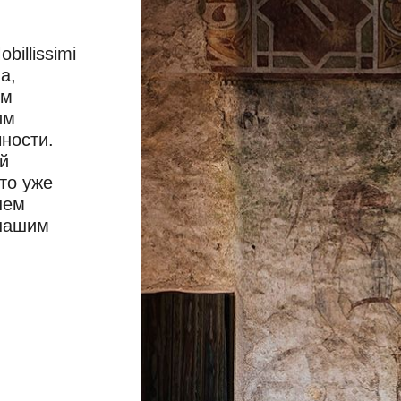
illissimi
а,
ом
им
ности.
й
то уже
шем
 нашим