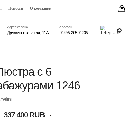
ы
Новости
О компании
Адрес салона
Телефон
Дружинниковская, 11А
+7 495 205 7 205
Люстра с 6
абажурами 1246
helini
337 400 RUB
т