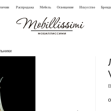
аличии
Распродажа
Мебель
Освещение
Искусство
Бренд
льники
B
о