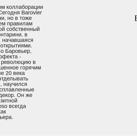
ом коллаборации
Сегодня Barovier
и, но в тоже
сем правилам
вой собственный
онтарини, в
, начавшаяся
 открытиями.
о Баровьер,
ффекта -
ю революцию в
ашенное горячим
ле 20 века
отделывать
, научился
расплавленные
декор. Он же
изитной
oso всегда
как
ьера.