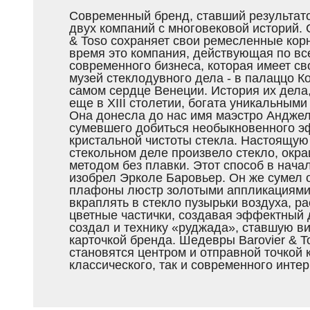
Современный бренд, ставший результат
двух компаний с многовековой историй. 
& Toso сохраняет свои ремесленные корн
время это компания, действующая по в
современного бизнеса, которая имеет с
музей стеклодувного дела - в палаццо К
самом сердце Венеции. История их дела
еще в XIII столетии, богата уникальными
Она донесла до нас имя маэстро Анджел
сумевшего добиться необыкновенного э
кристальной чистоты стекла. Настоящу
стекольном деле произвело стекло, окр
методом без плавки. Этот способ в нача
изобрел Эрколе Баровьер. Он же сумел 
плафоны люстр золотыми аппликациями
вкраплять в стекло пузырьки воздуха, 
цветные частички, создавая эффектный 
создал и технику «руджада», ставшую в
карточкой бренда. Шедевры Barovier & T
становятся центром и отправной точкой 
классического, так и современного интер