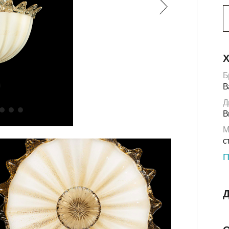
Х
Б
B
Д
B
М
с
П
Д