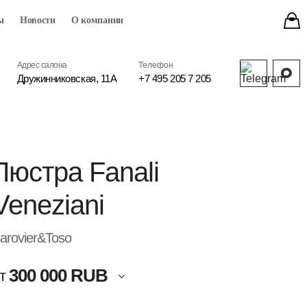
ы
Новости
О компании
Адрес салона
Телефон
Дружинниковская, 11А
+7 495 205 7 205
Люстра Fanali
Veneziani
arovier&Toso
300 000 RUB
т