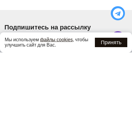
Подпишитесь на рассылку
Узнавайте об актуальных акциях и специальных
Мы используем
файлы cookies
, чтобы
предложениях первыми
Принять
улучшить сайт для Вас.
Подписаться
Нажимая кнопку «Подписаться», вы соглашаетесь с
политикой
конфиденциальности
.