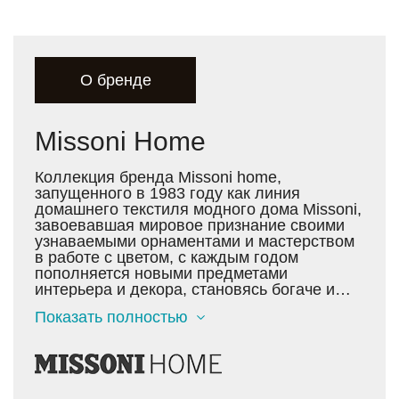
О бренде
Missoni Home
Коллекция бренда Missoni home,
запущенного в 1983 году как линия
домашнего текстиля модного дома Missoni,
завоевавшая мировое признание своими
узнаваемыми орнаментами и мастерством
в работе с цветом, с каждым годом
пополняется новыми предметами
интерьера и декора, становясь богаче и
разнообразнее. Сегодня Вы можете
Показать полностью
выполнить весь интерьер своего дома в
продукции Missonihome, ведь на данный
момент бренд предлагает широкий
и многообразный ассортимент на любой
вкус: мебель для интерьеров и