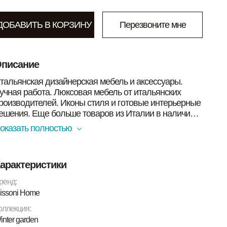
ДОБАВИТЬ В КОРЗИНУ
Перезвоните мне
писание
тальянская дизайнерская мебель и аксессуары.
учная работа. Люксовая мебель от итальянских
роизводителей. Иконы стиля и готовые интерьерные
ешения. Еще больше товаров из Италии в наличии в
оскве Вы найдете в нашем магазине. Смотрите
оказать полностью
иже!<br><br>Подушка Gretel _
issoniHome<br>ДЕКОРАТИВНАЯ НАВОЛОЧКА
100% хлопок, <br />
арактеристики
АПОЛНИТЕЛЬ - 100% полиэстер<br><b>Размер:
/b> 40x40<br><b>Бренд:</b> Missoni Home<br>
ренд:
b>Коллекция:</b> Winter garden<br><b>Цвет:</b>
issoni Home
21
оллекция:
inter garden