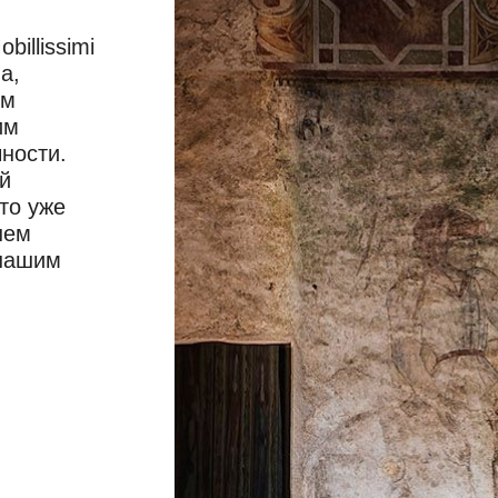
illissimi
а,
ом
им
ности.
й
то уже
шем
 нашим