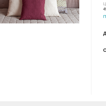
Ц
4
П
Д
О