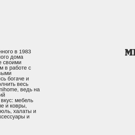
нного в 1983
ного дома
е своими
 в работе с
овыми
сь богаче и
лнить весь
nihome, ведь на
ий
вкус: мебель
е и ковры,
тюль, халаты и
ксессуары и