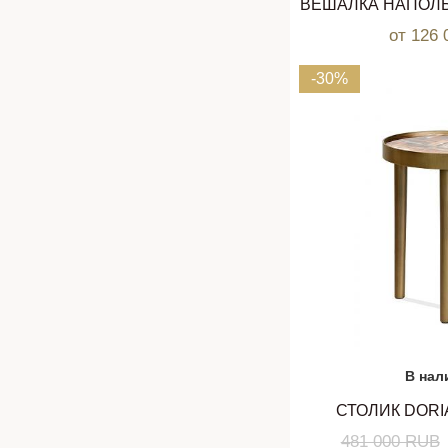
от 126
-30%
В нал
СТОЛИК DOR
481 000 RUB