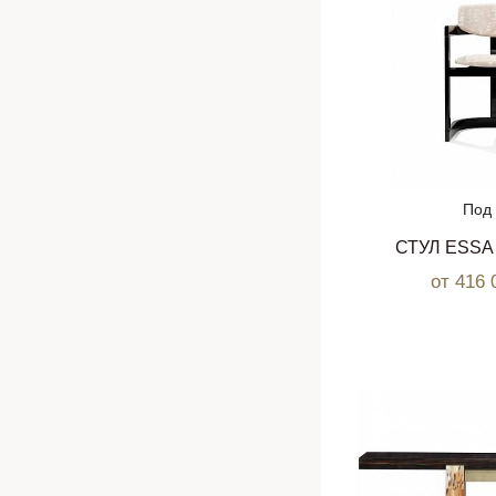
Под 
СТУЛ ESS
от 416