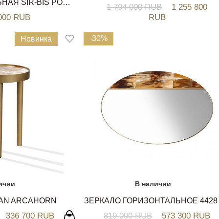
ВЕШАЛКА НАПОЛЬНАЯ SIR-BIS PORADA
1 794 000 RUB
1 255 800
 000 RUB
RUB
-30%
Новинка
ичии
В наличии
IAN ARCAHORN
336 700 RUB
819 000 RUB
573 300 RUB