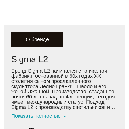
О бренде
Sigma L2
Бренд Sigma L2 начинался с гончарной
фабрики, основанной в 60х годах XX
столетия сыном прославленного
скульптора Делио Гранки - Паоло и его
женой Джанной. Производство, созданное
почти 60 лет назад во Флоренции, сегодня
имеет международный статус. Подход
Sigma L2 к производству светильников и
аксессуаров для интерьера основан на
Показать полностью
неизменном следовании культуре и
традициям. Однако страсть к
исследованиям всегда приводит мастеров