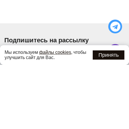
Подпишитесь на рассылку
Узнавайте об актуальных акциях и специальных
Мы используем
файлы cookies
, чтобы
предложениях первыми
Принять
улучшить сайт для Вас.
Подписаться
Нажимая кнопку «Подписаться», вы соглашаетесь с
политикой
конфиденциальности
.