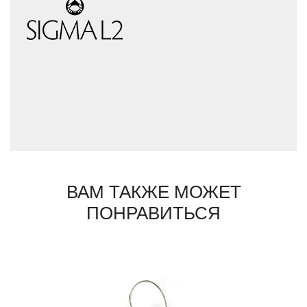
фабрики к новым, интересным открытиям.
Сегодня они используют множество самых
разнородных материалов: хрусталь,
латунь, металл, дерево, камень, смолы,
кожу, текстиль, стекло, кристаллы
Swarovski, полудрагоценные камни.
Каждый предмет, выпущенный фабрикой,
уникален: он выполнен вручную и несет на
себе отличающее клеймо мастера. Дизайн
предметов Sigma L2 всегда вне времени,
их присутствие всегда вносит в интерьер
атмосферу праздника.
ВАМ ТАКЖЕ МОЖЕТ
ПОНРАВИТЬСЯ