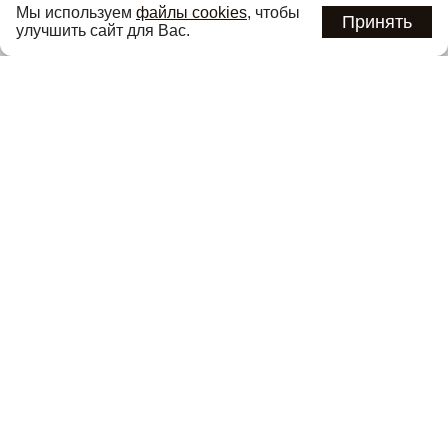
Мы используем
файлы cookies
, чтобы
предложениях первыми
Принять
улучшить сайт для Вас.
Подписаться
Нажимая кнопку «Подписаться», вы соглашаетесь с
политикой
конфиденциальности
.
Каталог
О компании