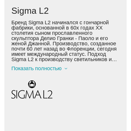
Sigma L2
Бренд Sigma L2 начинался с гончарной
фабрики, основанной в 60х годах XX
столетия сыном прославленного
скульптора Делио Гранки - Паоло и его
женой Джанной. Производство, созданное
почти 60 лет назад во Флоренции, сегодня
имеет международный статус. Подход
Sigma L2 к производству светильников и
аксессуаров для интерьера основан на
Показать полностью
неизменном следовании культуре и
традициям. Однако страсть к
исследованиям всегда приводит мастеров
фабрики к новым, интересным открытиям.
Сегодня они используют множество самых
разнородных материалов: хрусталь,
латунь, металл, дерево, камень, смолы,
кожу, текстиль, стекло, кристаллы
Swarovski, полудрагоценные камни.
Каждый предмет, выпущенный фабрикой,
уникален: он выполнен вручную и несет на
себе отличающее клеймо мастера. Дизайн