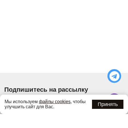
Подпишитесь на рассылку
Узнавайте об актуальных акциях и специальных
Мы используем
файлы cookies
, чтобы
предложениях первыми
Принять
улучшить сайт для Вас.