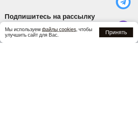
Подпишитесь на рассылку
Узнавайте об актуальных акциях и специальных
Мы используем
файлы cookies
, чтобы
предложениях первыми
Принять
улучшить сайт для Вас.
Подписаться
Нажимая кнопку «Подписаться», вы соглашаетесь с
политикой
конфиденциальности
.
Каталог