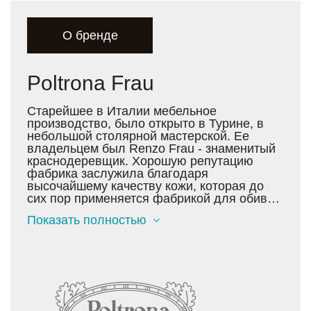
О бренде
Poltrona Frau
Старейшее в Италии мебельное
производство, было открыто в Турине, в
небольшой столярной мастерской. Ее
владельцем был Renzo Frau - знаменитый
краснодеревщик. Хорошую репутацию
фабрика заслужила благодаря
высочайшему качеству кожи, которая до
сих пор применяется фабрикой для обивки
всех видов мягкой мебели. Сегодня кожа
Показать полностью
Pelle Frau® Color System - это лучшее
европейское сырье, которое представляет
диапазон из 96 различных оттенков цвета -
и это только одна из линеек кожи Poltrona
Frau.
Уже в начале 20 века продукция фабрики,
что переводится как «кресло Фрау»,
отличалась передовым дизайном и шла на