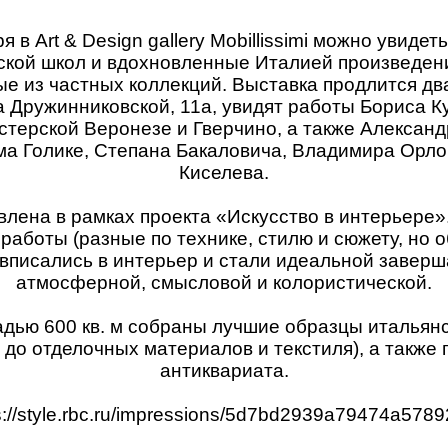
я в Art & Design gallery Mobillissimi можно увиде
ской школ и вдохновленные Италией произведени
е из частных коллекций. Выставка продлится дв
а Дружинниковской, 11а, увидят работы Бориса К
стерской Веронезе и Гверчино, а также Алексан
ма Голике, Степана Бакаловича, Владимира Орло
Киселева.
влена в рамках проекта «Искусство в интерьере»
 работы (разные по технике, стилю и сюжету, но
 вписались в интерьер и стали идеальной заве
атмосферной, смысловой и колористической.
дью 600 кв. м собраны лучшие образцы итальянс
до отделочных материалов и текстиля), а также 
антиквариата.
s://style.rbc.ru/impressions/5d7bd2939a79474a578