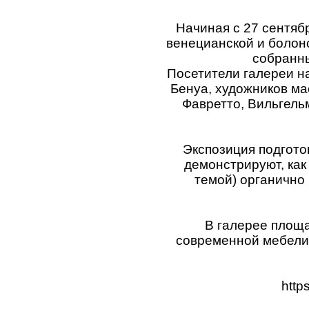
Начиная с 27 сентябр
венецианской и болон
собранны
Посетители галереи н
Бенуа, художников ма
Фавретто, Вильгель
Экспозиция подгото
демонстрируют, как
темой) органично
В галерее площа
современной мебели 
http