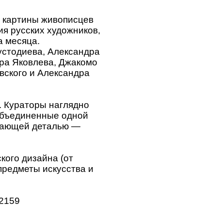
ть картины живописцев
я русских художников,
а месяца.
устодиева, Александра
дра Яковлева, Джакомо
вского и Александра
. Кураторы наглядно
 объединенные одной
ршающей деталью —
кого дизайна (от
предметы искусства и
92159