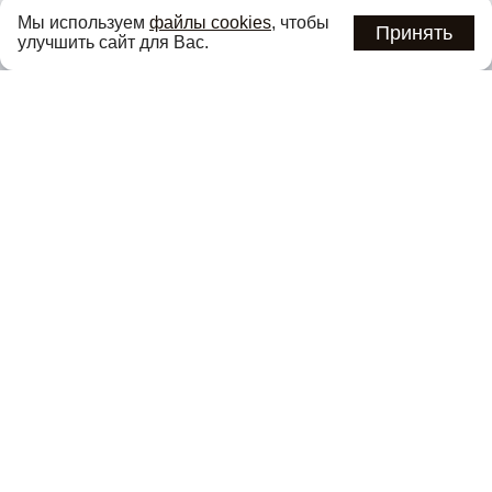
Узнавайте об актуальных акциях и специальных
Мы используем
файлы cookies
, чтобы
предложениях первыми
Принять
улучшить сайт для Вас.
Подписаться
Нажимая кнопку «Подписаться», вы соглашаетесь с
политикой
конфиденциальности
.
Каталог
О компании