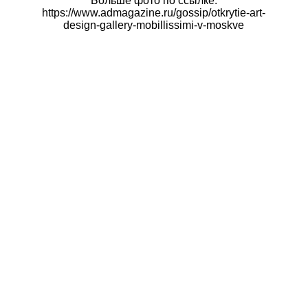
Больше фото по ссылке:
https://www.admagazine.ru/gossip/otkrytie-art-
design-gallery-mobillissimi-v-moskve