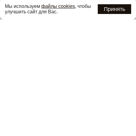
Узнавайте об актуальных акциях и специальных
Мы используем
файлы cookies
, чтобы
предложениях первыми
Принять
улучшить сайт для Вас.
Подписаться
Нажимая кнопку «Подписаться», вы соглашаетесь с
политикой
конфиденциальности
.
Каталог
О компании