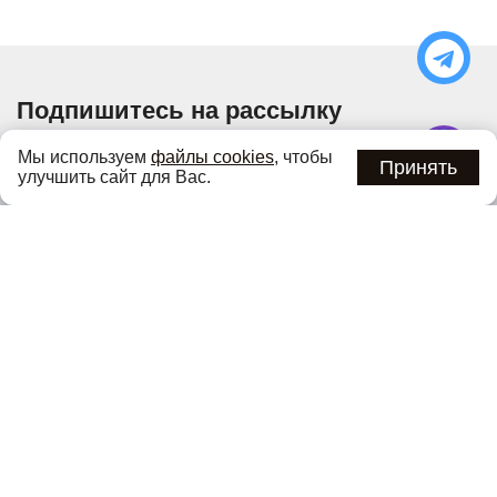
Подпишитесь на рассылку
Узнавайте об актуальных акциях и специальных
Мы используем
файлы cookies
, чтобы
предложениях первыми
Принять
улучшить сайт для Вас.
Подписаться
Нажимая кнопку «Подписаться», вы соглашаетесь с
политикой
конфиденциальности
.