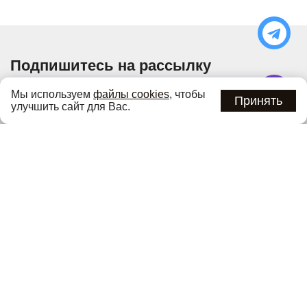
Подпишитесь на рассылку
Узнавайте об актуальных акциях и специальных
Мы используем
файлы cookies
, чтобы
предложениях первыми
Принять
улучшить сайт для Вас.
Подписаться
Нажимая кнопку «Подписаться», вы соглашаетесь с
политикой
конфиденциальности
.