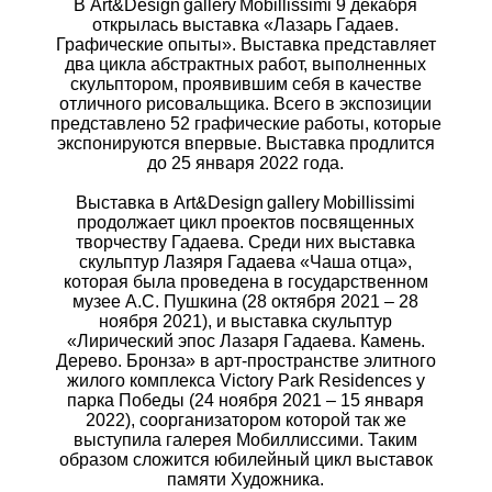
В Art&Design gallery Mobillissimi 9 декабря
открылась выставка «Лазарь Гадаев.
Графические опыты». Выставка представляет
два цикла абстрактных работ, выполненных
скульптором, проявившим себя в качестве
отличного рисовальщика. Всего в экспозиции
представлено 52 графические работы, которые
экспонируются впервые. Выставка продлится
до 25 января 2022 года.
Выставка в Art&Design gallery Mobillissimi
продолжает цикл проектов посвященных
творчеству Гадаева. Среди них выставка
скульптур Лазяря Гадаева «Чаша отца»,
которая была проведена в государственном
музее А.С. Пушкина (28 октября 2021 – 28
ноября 2021), и выставка скульптур
«Лирический эпос Лазаря Гадаева. Камень.
Дерево. Бронза» в арт-пространстве элитного
жилого комплекса Victory Park Residences у
парка Победы (24 ноября 2021 – 15 января
2022), соорганизатором которой так же
выступила галерея Мобиллиссими. Таким
образом сложится юбилейный цикл выставок
памяти Художника.