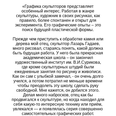
«Графика скульпторов представляет
особенный интерес. Работая в жанре
скульптуры, художник в своих рисунках, как
правило, более спонтанен и открыт для
эксперимента. Его графические опыты – это
поиск будущей пластической формы.
Прежде чем приступить к обработке камня или
дерева мой отец, скульптор Лазарь Гадаев,
много рисовал, стараясь понять, какой должна
быть будущая работа. У него была прекрасная
академическая школа – он закончил
художественный институт им. В.И.Сурикова,
где кроме скульптурных штудий были
ежедневные занятия по рисунку и живописи.
Как он сам с улыбкой замечал, - он очень долго
учился, а потом потратил не меньше времени
чтобы преодолеть эту школу, сделать руку
свободной. Мне кажется, он добился этого.
Делая много набросков, отец как бы
продвигался к скульптуре, но когда находил для
себя какую-то интересную технику или приём,
увлекался — и появлялась серия совершенно
самостоятельных графических работ.