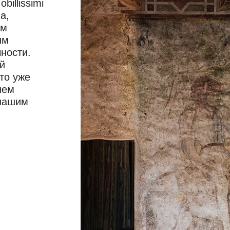
illissimi
а,
ом
им
ности.
й
то уже
шем
 нашим