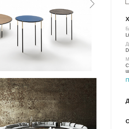
Х
Б
L
Д
D
М
С
ш
П
Д
О