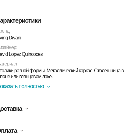
арактеристики
ренд:
iving Divani
изайнер:
avid Lopez Quincoces
атериал
толики разной формы. Металлический каркас. Столешница в
поне или глянцевом лаке.
оказать полностью
оставка
плата