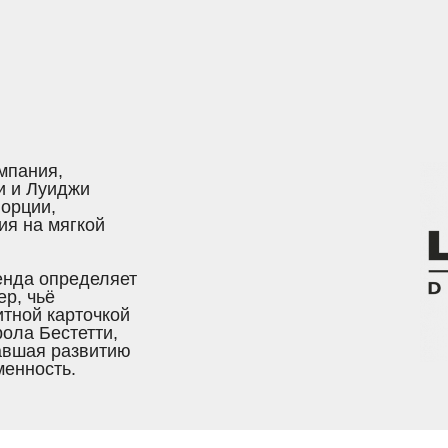
омпания,
и и Луиджи
порции,
ия на мягкой
енда определяет
ер, чьё
итной карточкой
рола Бестетти,
авшая развитию
менность.