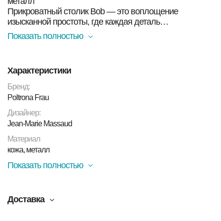
металл
Прикроватный столик Bob — это воплощение
изысканной простоты, где каждая деталь
функциональна. Дизайнер Жан-Мари Массо
Показать полностью
смешивает теплую "живую" кожу и холодный металл,
добиваясь чистой и целостной формы. Это рождает
атмосферу интернационального шика,
Характеристики
напоминающего о стиле Кеннеди.
Бренд:
Poltrona Frau
Дизайнер:
Jean-Marie Massaud
Материал
кожа, металл
Показать полностью
Доставка