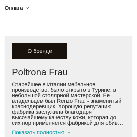
Оплата
О бренде
Poltrona Frau
Старейшее в Италии мебельное
производство, было открыто в Турине, в
небольшой столярной мастерской. Ее
владельцем был Renzo Frau - знаменитый
краснодеревщик. Хорошую репутацию
фабрика заслужила благодаря
высочайшему качеству кожи, которая до
сих пор применяется фабрикой для обивки
всех видов мягкой мебели. Сегодня кожа
Показать полностью
Pelle Frau® Color System - это лучшее