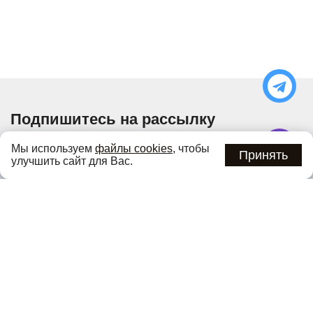
Подпишитесь на рассылку
Узнавайте об актуальных акциях и специальных
Мы используем
файлы cookies
, чтобы
предложениях первыми
Принять
улучшить сайт для Вас.
Подписаться
Нажимая кнопку «Подписаться», вы соглашаетесь с
политикой
конфиденциальности
.